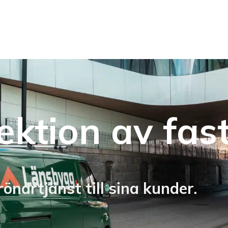
ktion av fas
nartjänst till sina kunder.