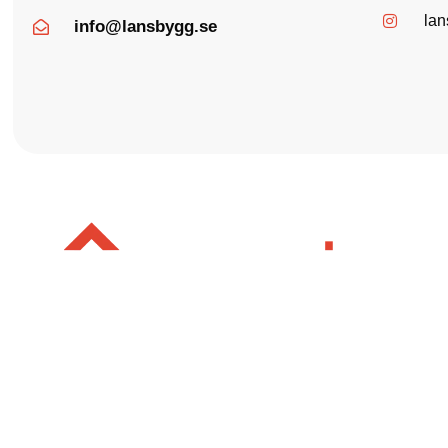
la
info@lansbygg.se
Nyheter