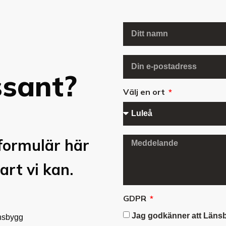
ssant?
Välj en ort
formulär här
art vi kan.
GDPR
Jag godkänner att Länsb
nsbygg