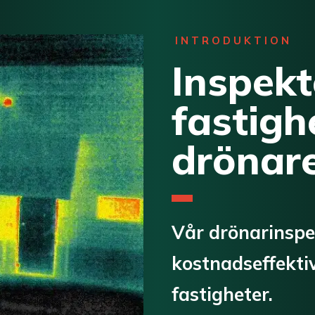
INTRODUKTION
Inspekt
fastig
drönar
Vår drönarinspek
kostnadseffektiv
fastigheter.