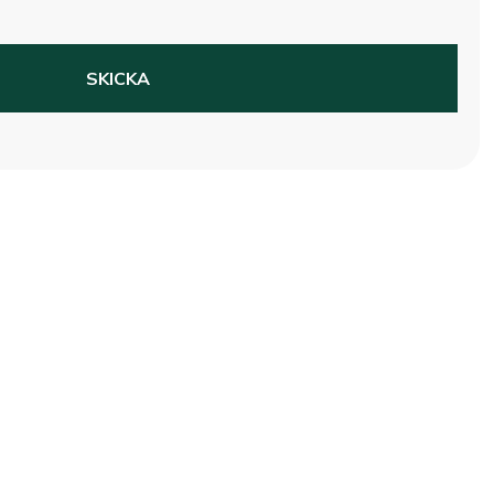
SKICKA
na norrlänningen med
t ställe.
Snabblänkar