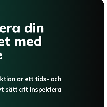
era din
het med
e
tion är ett tids- och
t sätt att inspektera