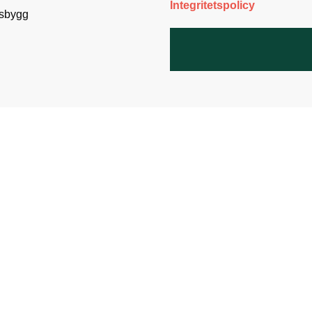
Integritetspolicy
nsbygg
Den noggran
hjärtat på rät
Kontakt