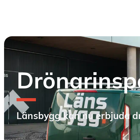
Drönarinspe
Länsbygg kan nu erbjuda drö