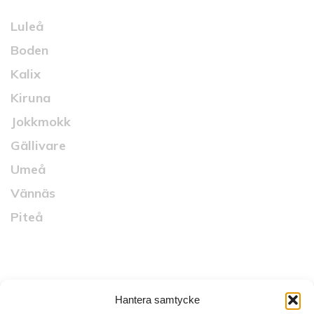
Luleå
Boden
Kalix
Kiruna
Jokkmokk
Gällivare
Umeå
Vännäs
Piteå
Snabblänkar
Hantera samtycke
Startsida