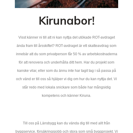
Kirunabor!
Visst känner ni till att ni kan nyttja det utökade ROT-avdraget
ända fram till årsskiftet? ROT-avdraget är ett skatteavdrag som
innebär att du som privatperson får 50 % av arbetskostnaderna
för att renovera och underhålla ditt hem. Har du projekt som
kanske vilar, eller som du ännu inte har tagit tag i så passa på
och vänd er till oss så hjälper vi dig om hur du kan nyttja det. Vi
står redo med lokala snickare som både har mångsidig
kompetens och känner Kiruna.
Till oss på Länsbygg kan du vända dig till med allt från
byggservice, försäkringsjobb och stora som små byggprojekt. Vi