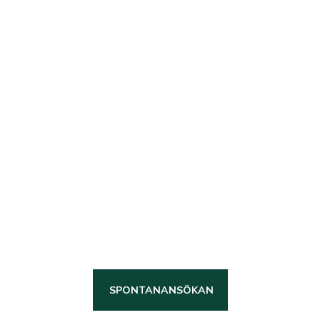
Bli en länsbyggare
Vi är en stabil och trygg
arbetsgivare med höga
kvalitetskrav som tror på att
ansvar leder till utveckling, därför
investerar vi långsiktigt i våra
Länsbyggare!
SPONTANANSÖKAN