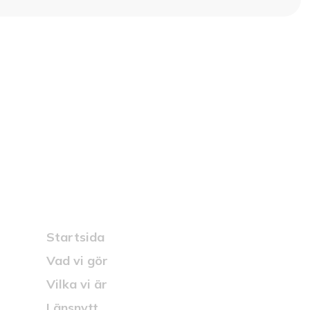
na norrlänningen med
t ställe.
Snabblänkar
Startsida
Vad vi gör
Vilka vi är
Länsnytt