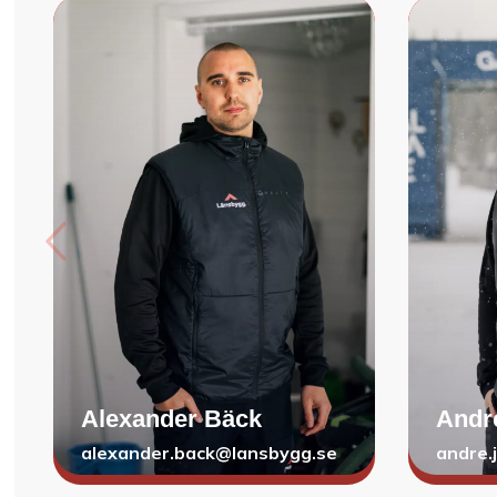
Alexander Bäck
Andr
alexander.back@lansbygg.se
andre.