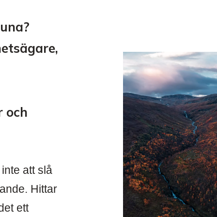
runa?
hetsägare,
r och
nte att slå
ande. Hittar
et ett