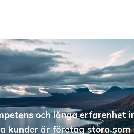
mpetens och långa erfarenhet 
a kunder är företag stora som