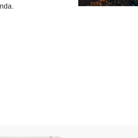
ända.