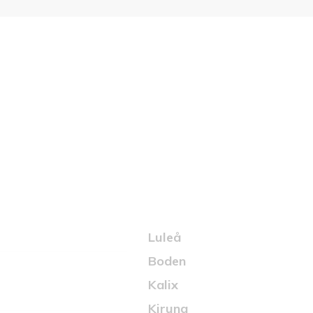
Den noggran
hjärtat på rät
Kontakt
Luleå
Boden
Kalix
Kiruna