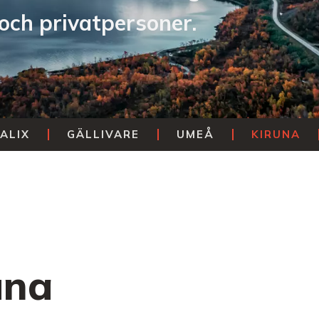
 och privatpersoner.
ALIX
GÄLLIVARE
UMEÅ
KIRUNA
una