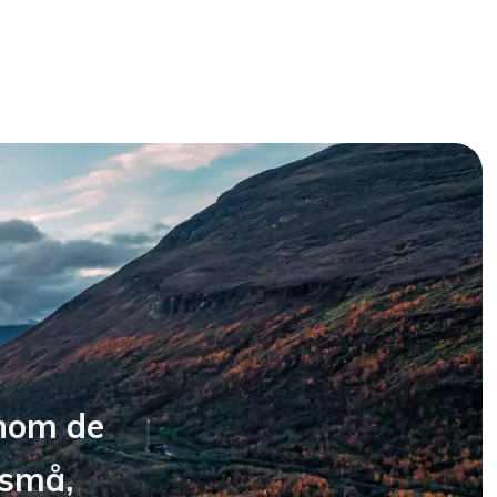
inom de
 små,