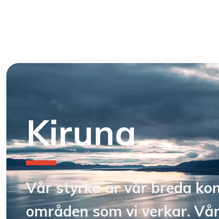
Kiruna
Vår styrka är vår breda ko
områden som vi verkar. Vår