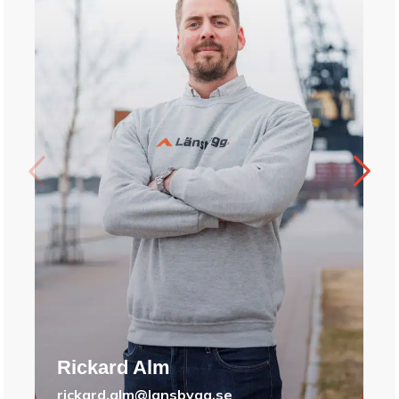
Rickard Alm
rickard.alm@lansbygg.se