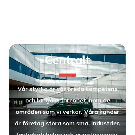
Centralt
Vår styrka är vår breda kompetens
och långa erfarenhet inom de
områden som vi verkar. Våra kunder
är företag stora som små, industrier,
fastighetsbolag och privatpersoner.