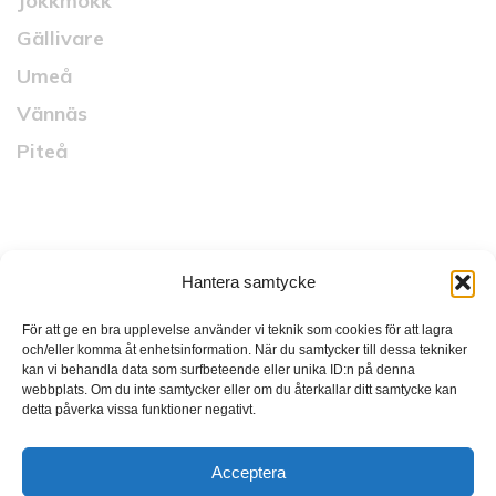
Jokkmokk
Gällivare
Umeå
Vännäs
Piteå
Snabblänkar
Hantera samtycke
Startsida
Vad vi gör
För att ge en bra upplevelse använder vi teknik som cookies för att lagra
och/eller komma åt enhetsinformation. När du samtycker till dessa tekniker
Vilka vi är
kan vi behandla data som surfbeteende eller unika ID:n på denna
webbplats. Om du inte samtycker eller om du återkallar ditt samtycke kan
Länsnytt
detta påverka vissa funktioner negativt.
Karriär
Acceptera
Kontakt