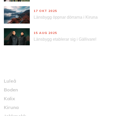
17 OKT 2025
Länsbygg öppnar dörrarna i Kiruna
15 AUG 2025
Länsbygg etablerar sig i Gällivare!
Kontakt
Luleå
Boden
Kalix
Kiruna