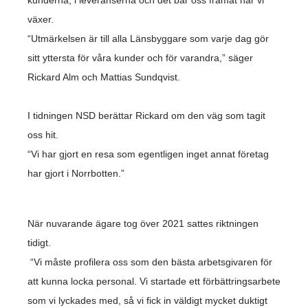
kunderna, i leveranserna och det bär oss framåt när vi
växer.
“Utmärkelsen är till alla Länsbyggare som varje dag gör
sitt yttersta för våra kunder och för varandra,” säger
Rickard Alm och Mattias Sundqvist.
I tidningen NSD berättar Rickard om den väg som tagit
oss hit.
“Vi har gjort en resa som egentligen inget annat företag
har gjort i Norrbotten.”
När nuvarande ägare tog över 2021 sattes riktningen
tidigt.
“Vi måste profilera oss som den bästa arbetsgivaren för
att kunna locka personal. Vi startade ett förbättringsarbete
som vi lyckades med, så vi fick in väldigt mycket duktigt