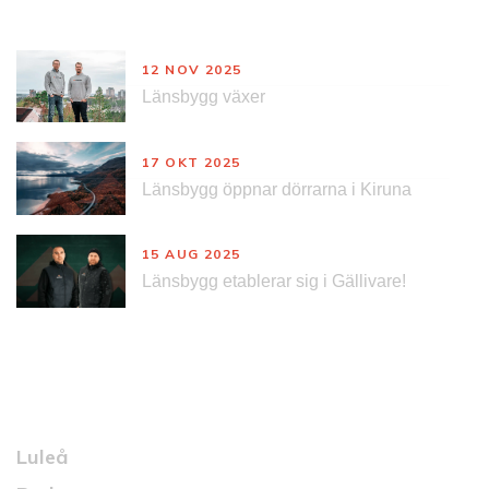
Nyheter
12 NOV 2025
Länsbygg växer
17 OKT 2025
Länsbygg öppnar dörrarna i Kiruna
15 AUG 2025
Länsbygg etablerar sig i Gällivare!
Kontakt
Luleå