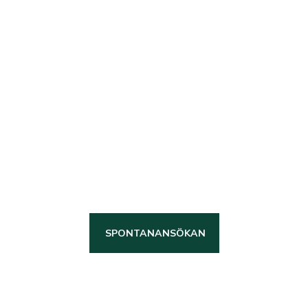
Bli en länsbyggare
Vi är en stabil och trygg
arbetsgivare med höga
kvalitetskrav som tror på att
ansvar leder till utveckling, därför
investerar vi långsiktigt i våra
Länsbyggare!
SPONTANANSÖKAN