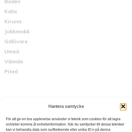
Boden
Kalix
Kiruna
Jokkmokk
Gällivare
Umeå
Vännäs
Piteå
Snabblänkar
Hantera samtycke
Startsida
Vad vi gör
För att ge en bra upplevelse använder vi teknik som cookies för att lagra
och/eller komma åt enhetsinformation. När du samtycker till dessa tekniker
Vilka vi är
kan vi behandla data som surfbeteende eller unika ID:n på denna