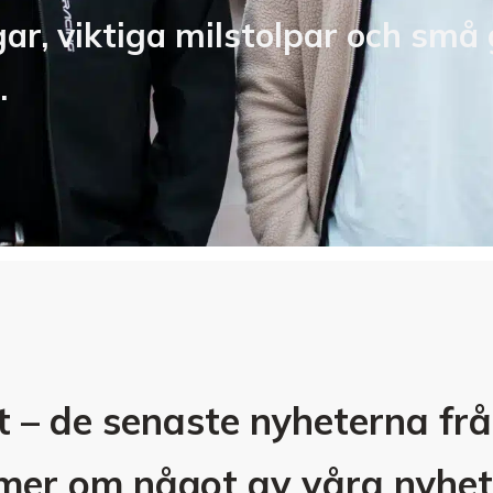
r, viktiga milstolpar och små 
.
t – de senaste nyheterna fr
a mer om något av våra nyhet