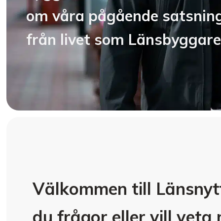
om våra pågående satsninga
från livet som Länsbyggare
Välkommen till Länsnyt
du frågor eller vill vet