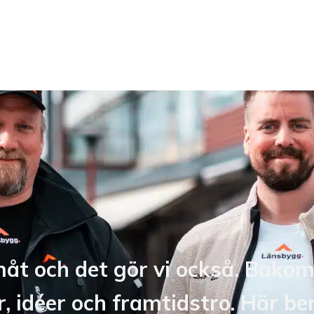
åt och det gör vi också. Bakom
 idéer och framtidstro. Här ber