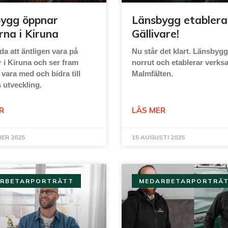
ygg öppnar
Länsbygg etablerar
rna i Kiruna
Gällivare!
ada att äntligen vara på
Nu står det klart. Länsbygg
r i Kiruna och ser fram
norrut och etablerar verks
 vara med och bidra till
Malmfälten.
 utveckling.
R
LÄS MER
ER 2025
15 AUGUSTI 2025
RBETARPORTRÄTT
MEDARBETARPORTRÄ