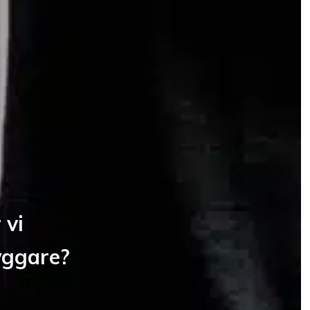
 vi
byggare?