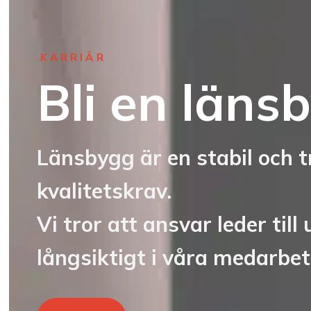
KARRIÄR
Bli en läns
Länsbygg är en stabil och 
kvalitetskrav.
Vi tror att ansvar leder till
långsiktigt i våra medarbet