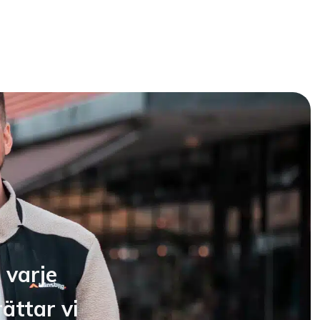
 varje
ättar vi