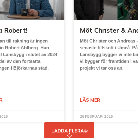
a Robert!
Möt Christer & An
n till rakning är ingen
Möt Christer och Andreas 
än Robert Ahlberg. Han
senaste tillskott i Umeå. På
ill Länsbygg i slutet av 2024
Länsbygg bygger vi inte ba
el av den fortsatta
vi bygger för framtiden i va
ngen i Björkarnas stad.
projekt vi tar oss an.
R
LÄS MER
2025
28 FEBRUARI 2025
LADDA FLERA