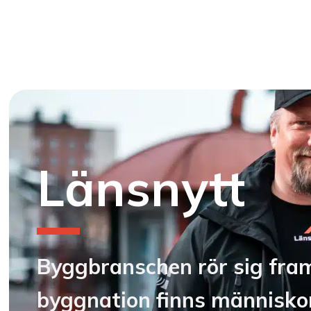
Länsnytt
Byggbranschen rör sig fram
byggnation finns människor,