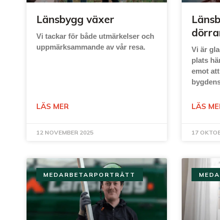
Länsbygg växer
Länsb
dörra
Vi tackar för både utmärkelser och
uppmärksammande av vår resa.
Vi är gl
plats hä
emot att
bygdens
LÄS MER
LÄS ME
12 NOVEMBER 2025
17 OKTOB
MEDARBETARPORTRÄTT
MEDA