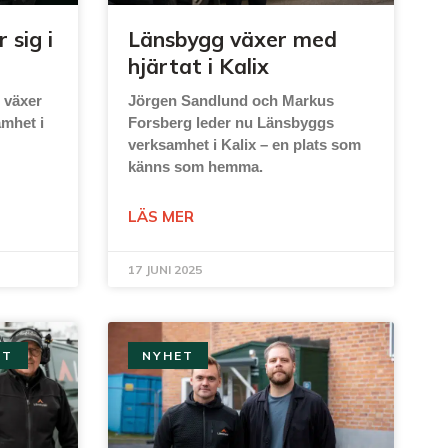
 sig i
Länsbygg växer med
hjärtat i Kalix
 växer
Jörgen Sandlund och Markus
amhet i
Forsberg leder nu Länsbyggs
verksamhet i Kalix – en plats som
känns som hemma.
LÄS MER
17 JUNI 2025
TT
NYHET