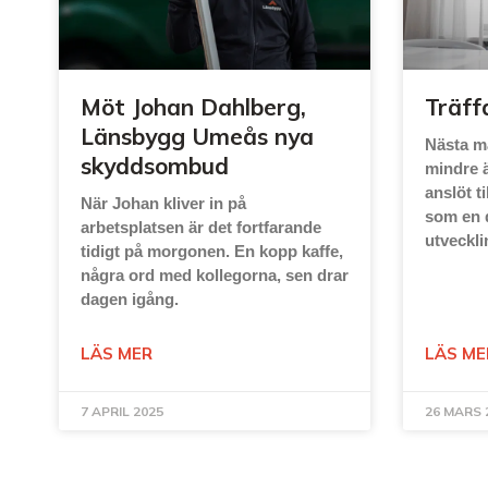
Möt Johan Dahlberg,
Träff
Länsbygg Umeås nya
Nästa ma
skyddsombud
mindre 
anslöt t
När Johan kliver in på
som en d
arbetsplatsen är det fortfarande
utveckli
tidigt på morgonen. En kopp kaffe,
några ord med kollegorna, sen drar
dagen igång.
LÄS MER
LÄS ME
7 APRIL 2025
26 MARS 