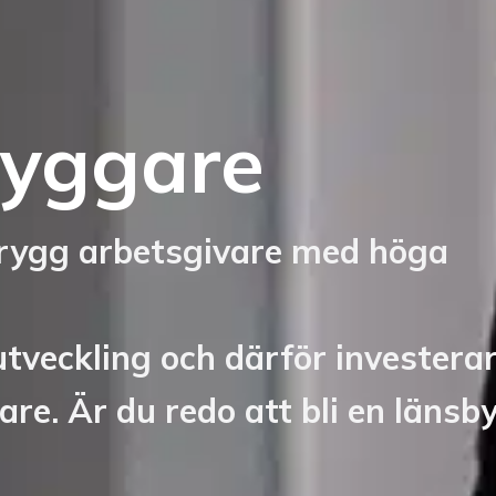
byggare
trygg arbetsgivare med höga
 utveckling och därför investerar
are. Är du redo att bli en läns