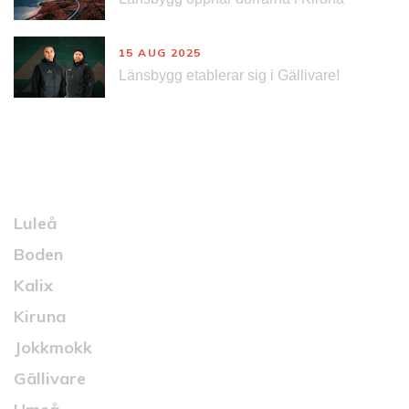
15 AUG 2025
Länsbygg etablerar sig i Gällivare!
Kontakt
Luleå
Boden
Kalix
Kiruna
Jokkmokk
Gällivare