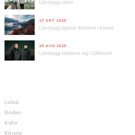
Länsbygg växer
17 OKT 2025
Länsbygg öppnar dörrarna i Kiruna
15 AUG 2025
Länsbygg etablerar sig i Gällivare!
Kontakt
Luleå
Boden
Kalix
Kiruna