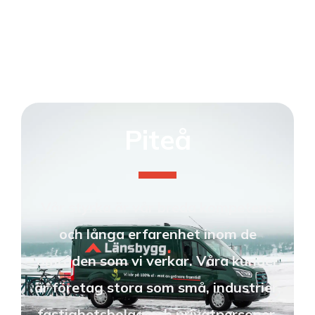
Piteå
Vår styrka är vår breda kompetens
och långa erfarenhet inom de
områden som vi verkar. Våra kunder
är företag stora som små, industrier,
fastighetsbolag och privatpersoner.