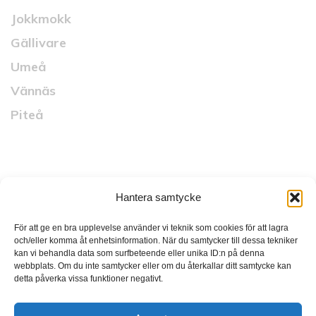
Jokkmokk
Gällivare
Umeå
Vännäs
Piteå
Snabblänkar
Hantera samtycke
Startsida
Vad vi gör
För att ge en bra upplevelse använder vi teknik som cookies för att lagra
och/eller komma åt enhetsinformation. När du samtycker till dessa tekniker
Vilka vi är
kan vi behandla data som surfbeteende eller unika ID:n på denna
webbplats. Om du inte samtycker eller om du återkallar ditt samtycke kan
Länsnytt
detta påverka vissa funktioner negativt.
Karriär