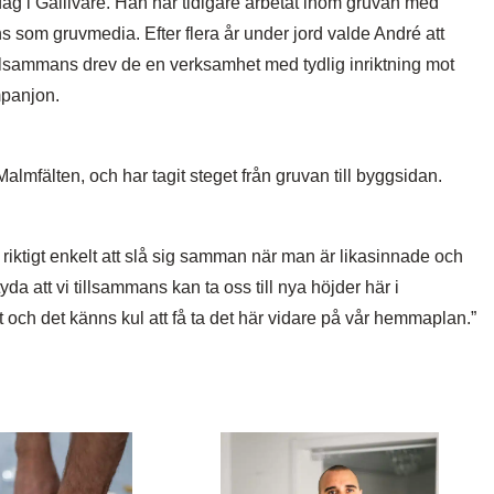
ag i Gällivare. Han har tidigare arbetat inom gruvan med
ns som gruvmedia. Efter flera år under jord valde André att
llsammans drev de en verksamhet med tydlig inriktning mot
mpanjon.
lmfälten, och har tagit steget från gruvan till byggsidan.
är riktigt enkelt att slå sig samman när man är likasinnade och
a att vi tillsammans kan ta oss till nya höjder här i
t och det känns kul att få ta det här vidare på vår hemmaplan.”