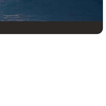
Bli en
länsbyggare