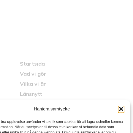
t ställe.
Snabblänkar
Startsida
Vad vi gör
Vilka vi är
Länsnytt
Karriär
Hantera samtycke
Kontakt
n bra upplevelse använder vi teknik som cookies för att lagra och/eller komma
Media
ormation. När du samtycker till dessa tekniker kan vi behandla data som
 eller unika ID:n på denna webbplats. Om du inte samtycker eller om du