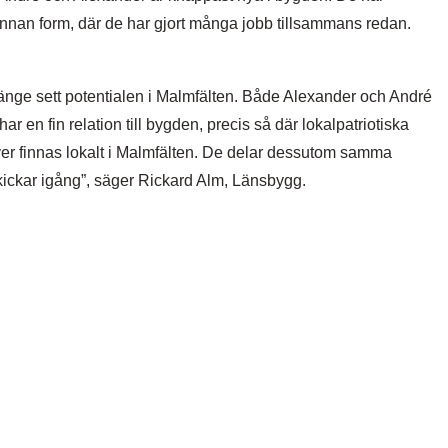
nnan form, där de har gjort många jobb tillsammans redan.
 länge sett potentialen i Malmfälten. Både Alexander och André
har en fin relation till bygden, precis så där lokalpatriotiska
över finnas lokalt i Malmfälten. De delar dessutom samma
kickar igång”, säger Rickard Alm, Länsbygg.
Den noggran