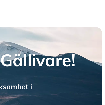
Gällivare!
rksamhet i