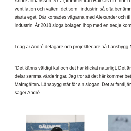
André Johansson, 37 år, kommer från Hakkas och bor i d
ventilation och vatten, det som i industrin så ofta benäm
starta eget. Där korsades vägarna med Alexander och ti
industrin. År 2018 slogs bolagen ihop med en tredje ko
I dag är André delägare och projektledare på Länsbygg Ma
”Det känns väldigt kul och det har klickat naturligt. Det 
delar samma värderingar. Jag tror att det här kommer betyd
Malmgälten. Länsbygg står för sin slogan. Det är familjär
säger André