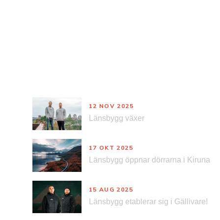
Nyheter
12 NOV 2025
Länsbygg växer
17 OKT 2025
Länsbygg öppnar dörrarna i Kiruna
15 AUG 2025
Länsbygg etablerar sig i Gällivare!