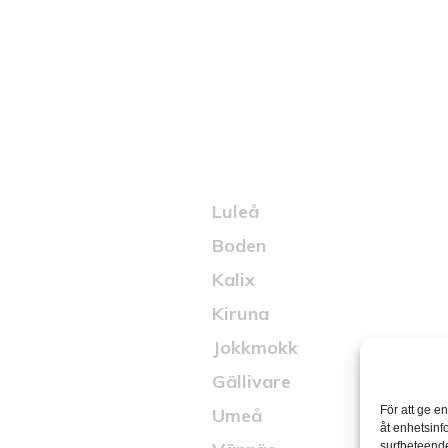
hjärtat på rät
Kontakt
Luleå
Boden
Kalix
Kiruna
Jokkmokk
Gällivare
För att ge e
Umeå
åt enhetsinf
surfbeteende