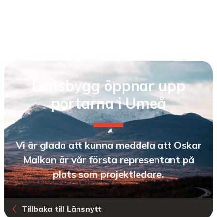
Länsbygg öppnar upp
portarna i Umeå
Vi är glada att kunna meddela att Oskar
Malkan är vår första representant på
plats som projektledare.
Tillbaka till Länsnytt