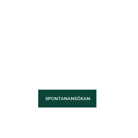
Bli en
länsbyggare
Vi är en stabil och trygg
arbetsgivare med höga
kvalitetskrav som tror på att
ansvar leder till utveckling, därför
investerar vi långsiktigt i våra
Länsbyggare!
SPONTANANSÖKAN