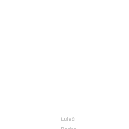
Den noggran
hjärtat på rät
Kontakt
Luleå
Boden