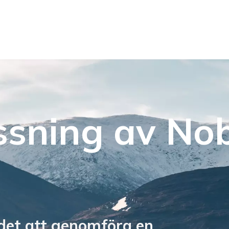
sning av Nob
det att genomföra en