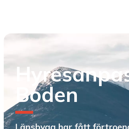
Hyresanpas
Boden
Länsbygg har fått förtroen