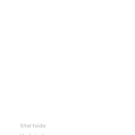
na norrlänningen med
t ställe.
Snabblänkar
Startsida