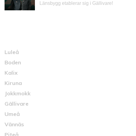
Länsbygg etablerar sig i Gällivare!
Kontakt
Luleå
Boden
Kalix
Kiruna
Jokkmokk
Gällivare
Umeå
Vännäs
Piteå