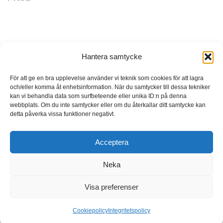
Snabblänkar
Hantera samtycke
Startsida
Vad vi gör
För att ge en bra upplevelse använder vi teknik som cookies för att lagra
och/eller komma åt enhetsinformation. När du samtycker till dessa tekniker
Vilka vi är
kan vi behandla data som surfbeteende eller unika ID:n på denna
webbplats. Om du inte samtycker eller om du återkallar ditt samtycke kan
Länsnytt
detta påverka vissa funktioner negativt.
Karriär
Acceptera
Kontakt
Media
Neka
Visa preferenser
EZ AGENCY
INTEGRITETSPOLICY
Cookiepolicy
Integritetspolicy