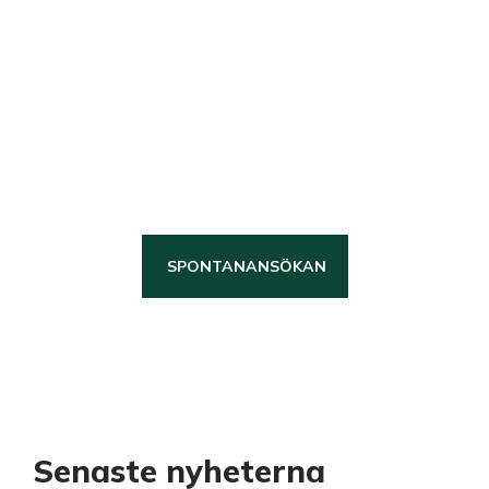
Bli en länsbyggare
Vi är en stabil och trygg
arbetsgivare med höga
kvalitetskrav som tror på att
ansvar leder till utveckling, därför
investerar vi långsiktigt i våra
Länsbyggare!
SPONTANANSÖKAN
KARRIÄR
Senaste nyheterna