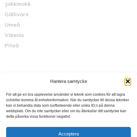
Jokkmokk
Gällivare
Umeå
Vännäs
Piteå
Snabblänkar
Hantera samtycke
Startsida
Vad vi gör
För att ge en bra upplevelse använder vi teknik som cookies för att lagra
och/eller komma åt enhetsinformation. När du samtycker till dessa tekniker
Vilka vi är
kan vi behandla data som surfbeteende eller unika ID:n på denna
webbplats. Om du inte samtycker eller om du återkallar ditt samtycke kan
Länsnytt
detta påverka vissa funktioner negativt.
Karriär
Acceptera
Kontakt