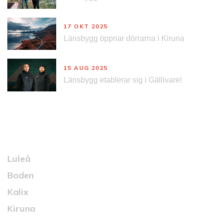
17 OKT 2025
Länsbygg öppnar dörrarna i Kiruna
15 AUG 2025
Länsbygg etablerar sig i Gällivare!
Kontakt
Luleå
Boden
Kalix
Kiruna