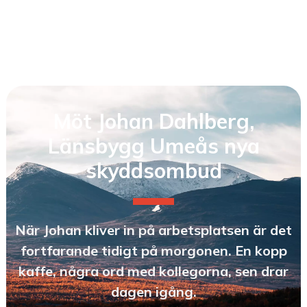
Möt Johan Dahlberg,
Länsbygg Umeås nya
skyddsombud
När Johan kliver in på arbetsplatsen är det
fortfarande tidigt på morgonen. En kopp
kaffe, några ord med kollegorna, sen drar
dagen igång.