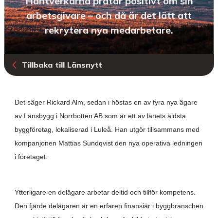
Hantverkarna pratar positivt om sin
arbetsgivare – och då är det lätt att
rekrytera nya medarbetare.
Tillbaka till Länsnytt
Det säger Rickard Alm, sedan i höstas en av fyra nya ägare
av Länsbygg i Norrbotten AB som är ett av länets äldsta
byggföretag, lokaliserad i Luleå. Han utgör tillsammans med
kompanjonen Mattias Sundqvist den nya operativa ledningen
i företaget.
Ytterligare en delägare arbetar deltid och tillför kompetens.
Den fjärde delägaren är en erfaren finansiär i byggbranschen