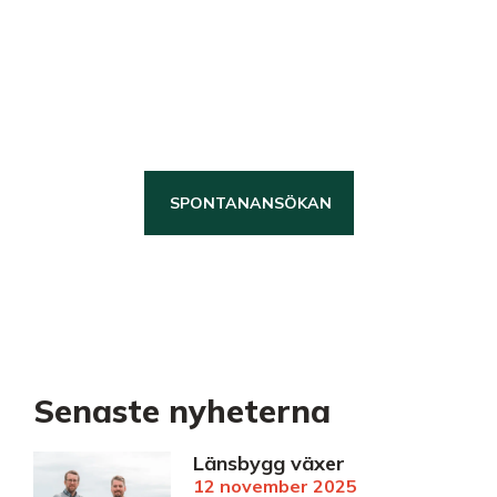
Vi är en stabil och trygg
arbetsgivare med höga
kvalitetskrav som tror på att
ansvar leder till utveckling, därför
investerar vi långsiktigt i våra
Länsbyggare!
SPONTANANSÖKAN
KARRIÄR
Senaste nyheterna
Länsbygg växer
12 november 2025