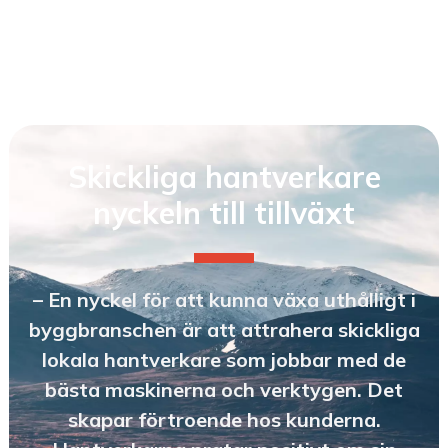
Skickliga hantverkare
nyckeln till tillväxt
– En nyckel för att kunna växa uthålligt i
byggbranschen är att attrahera skickliga
lokala hantverkare som jobbar med de
bästa maskinerna och verktygen. Det
skapar förtroende hos kunderna.