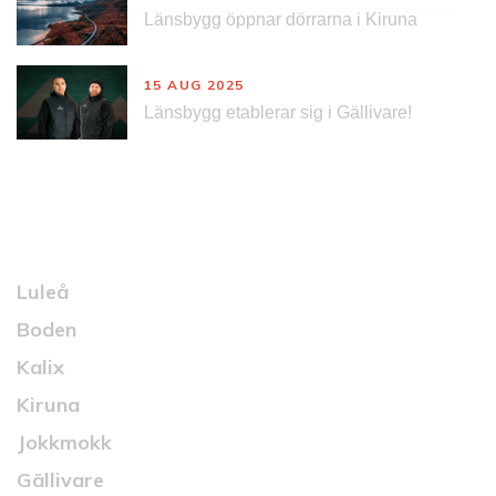
Länsbygg öppnar dörrarna i Kiruna
15 AUG 2025
Länsbygg etablerar sig i Gällivare!
Kontakt
Luleå
Boden
Kalix
Kiruna
Jokkmokk
Gällivare