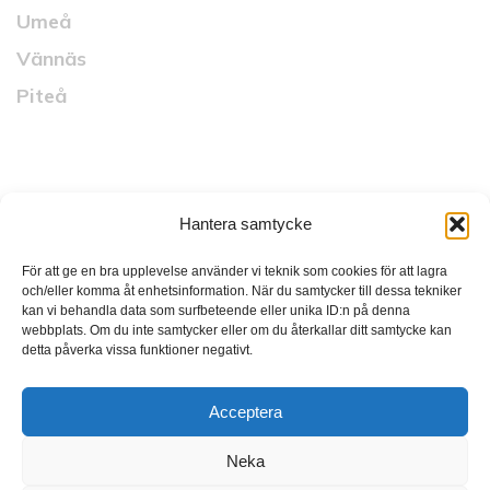
Umeå
Vännäs
Piteå
Snabblänkar
Hantera samtycke
Startsida
Vad vi gör
För att ge en bra upplevelse använder vi teknik som cookies för att lagra
och/eller komma åt enhetsinformation. När du samtycker till dessa tekniker
Vilka vi är
kan vi behandla data som surfbeteende eller unika ID:n på denna
webbplats. Om du inte samtycker eller om du återkallar ditt samtycke kan
Länsnytt
detta påverka vissa funktioner negativt.
Karriär
Acceptera
Kontakt
Media
Neka